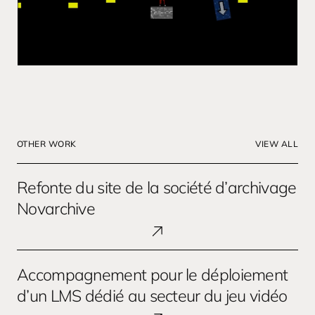
OTHER WORK
VIEW ALL
Refonte
Refonte du site de la société d’archivage
du
site
Novarchive
de
la
société
Accompagnement
Accompagnement pour le déploiement
d’archivage
pour
Novarchive
le
d’un LMS dédié au secteur du jeu vidéo
déploiement