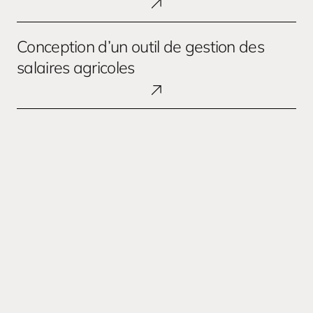
d’un
LMS
Conception
Conception d’un outil de gestion des
dédié
d’un
au
outil
salaires agricoles
secteur
de
du
gestion
jeu
des
vidéo
salaires
agricoles