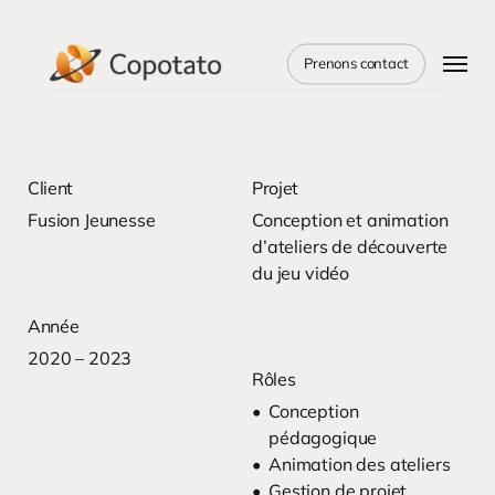
Skip
to
Menu
main
Prenons contact
content
Client
Projet
Fusion Jeunesse
Conception et animation
d’ateliers de découverte
du jeu vidéo
Année
2020 – 2023
Rôles
Conception
pédagogique
Animation des ateliers
Gestion de projet