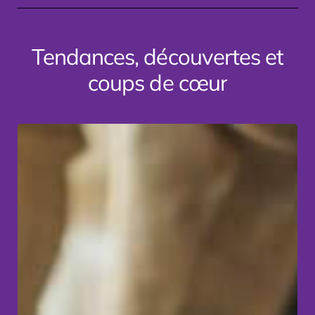
Tendances,
découvertes
et
coups
de
cœur
Transformer
une
idée
pédagogique
en
un
jeu
concret
:
L’art
du