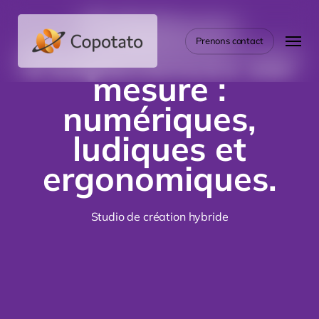
Skip
Créateurs
to
Menu
main
Prenons contact
d'expériences sur
content
mesure :
numériques,
ludiques et
ergonomiques.
Studio de création hybride