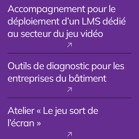
Accompagnement pour le
pour
le
déploiement d’un LMS dédié
déploiement
d’un
au secteur du jeu vidéo
LMS
dédié
au
Outils
secteur
Outils de diagnostic pour les
de
du
diagnostic
jeu
entreprises du bâtiment
pour
vidéo
les
entreprises
du
Atelier
Atelier « Le jeu sort de
bâtiment
« Le
jeu
l’écran »
sort
de
l’écran »