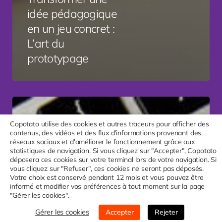
idée pédagogique
en un jeu concret :
L’art du
prototypage
Accessibilité
d’un
Copotato utilise des cookies et autres traceurs pour afficher des
site
contenus, des vidéos et des flux d'informations provenant des
internet
réseaux sociaux et d'améliorer le fonctionnement grâce aux
:
statistiques de navigation. Si vous cliquez sur "Accepter", Copotato
déposera ces cookies sur votre terminal lors de votre navigation. Si
comment
vous cliquez sur "Refuser", ces cookies ne seront pas déposés.
faciliter
Votre choix est conservé pendant 12 mois et vous pouvez être
la
informé et modifier vos préférences à tout moment sur la page
"Gérer les cookies".
navigation
pour
Gérer les cookies
Accepter
Rejeter
tous