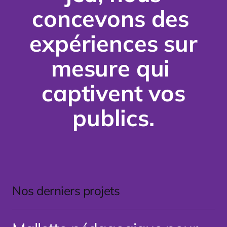
concevons
des
expériences
sur
mesure
qui
captivent
vos
publics.
Nos derniers projets
Mallette
pédagogique