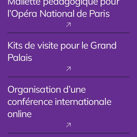
Mallette pédagogique pour
pour
l’Opéra National de Paris
l’Opéra
National
de
Paris
Kits
Kits de visite pour le Grand
de
visite
Palais
pour
le
Grand
Palais
Organisation
Organisation d’une
d’une
conférence
conférence internationale
internationale
online
online
Accompagnement