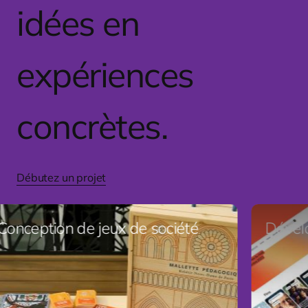
idées en
expériences
concrètes.
Débutez un projet
ception de jeux de société
Dévelop