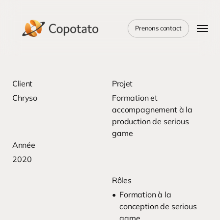
Skip
to
Menu
main
Prenons contact
content
Client
Projet
Chryso
Formation et
accompagnement à la
production de serious
game
Année
2020
Rôles
Formation à la
conception de serious
game