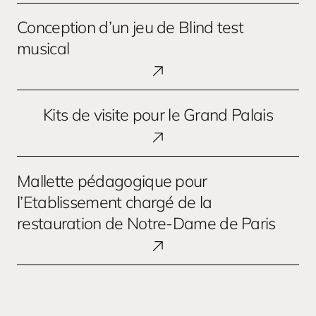
Conception
Conception d’un jeu de Blind test
d’un
jeu
musical
de
Blind
test
Kits
Kits de visite pour le Grand Palais
musical
de
visite
pour
Mallette
le
Mallette pédagogique pour
pédagogique
Grand
pour
l’Etablissement chargé de la
Palais
l’Etablissement
restauration de Notre-Dame de Paris
chargé
de
la
restauration
de