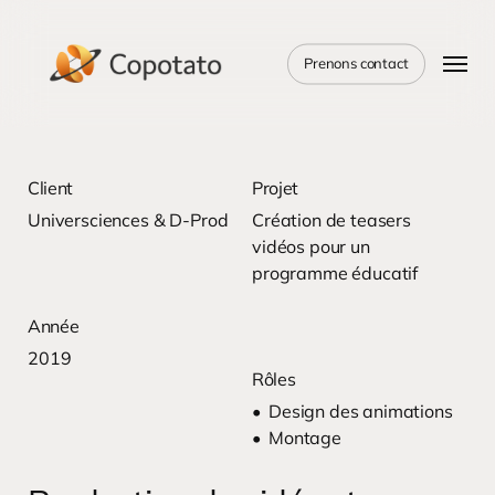
Skip
to
Menu
main
Prenons contact
content
Client
Projet
Universciences & D-Prod
Création de teasers
vidéos pour un
programme éducatif
Année
2019
Rôles
Design des animations
Montage