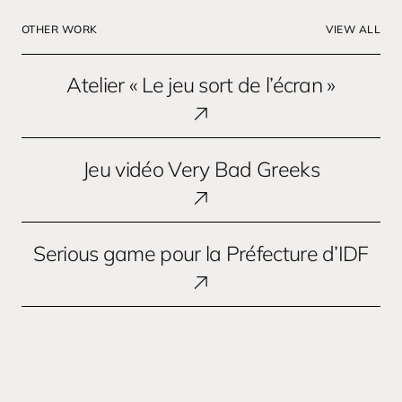
OTHER WORK
VIEW ALL
Atelier
Atelier « Le jeu sort de l’écran »
« Le
jeu
sort
Jeu
de
Jeu vidéo Very Bad Greeks
vidéo
l’écran »
Very
Bad
Serious
Greeks
Serious game pour la Préfecture d’IDF
game
pour
la
Préfecture
d’IDF