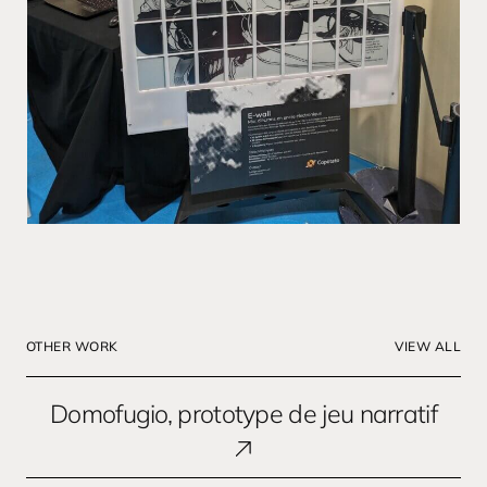
OTHER WORK
VIEW ALL
Domofugio,
Domofugio, prototype de jeu narratif
prototype
de
jeu