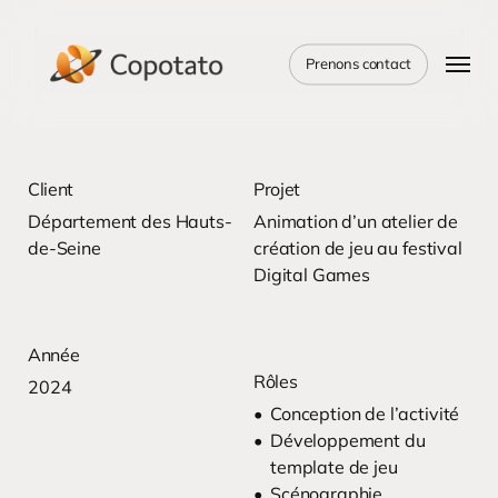
Skip
to
Menu
main
Prenons contact
content
Client
Projet
Département des Hauts-
Animation d’un atelier de
de-Seine
création de jeu au festival
Digital Games
Année
Rôles
2024
Conception de l’activité
Développement du
template de jeu
Scénographie