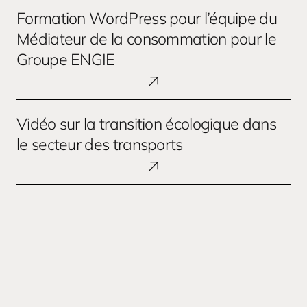
Formation
narratif
Formation WordPress pour l’équipe du
WordPress
pour
Médiateur de la consommation pour le
l’équipe
Groupe ENGIE
du
Médiateur
de
Vidéo
la
Vidéo sur la transition écologique dans
sur
consommation
la
le secteur des transports
pour
transition
le
écologique
Groupe
dans
ENGIE
le
secteur
des
transports