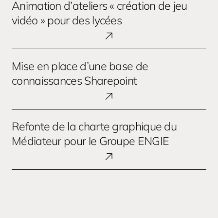
Animation d’ateliers « création de jeu
d’ateliers
« création
vidéo » pour des lycées
de
jeu
vidéo »
Mise
Mise en place d’une base de
pour
en
des
place
connaissances Sharepoint
lycées
d’une
base
de
Refonte
Refonte de la charte graphique du
connaissances
de
Sharepoint
la
Médiateur pour le Groupe ENGIE
charte
graphique
du
Médiateur
pour
le