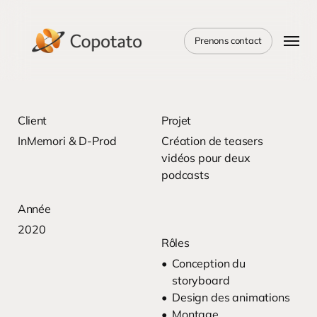
Skip
to
Menu
main
Prenons contact
content
Client
Projet
InMemori & D-Prod
Création de teasers
vidéos pour deux
podcasts
Année
2020
Rôles
Conception du
storyboard
Design des animations
Montage