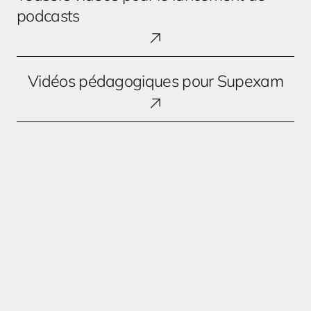
pour
podcasts
le
lancement
de
Vidéos
Vidéos pédagogiques pour Supexam
podcasts
pédagogiques
pour
Supexam