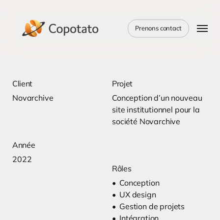
Skip
to
Menu
main
Prenons contact
content
Client
Projet
Novarchive
Conception d’un nouveau
site institutionnel pour la
société Novarchive
Année
2022
Rôles
Conception
UX design
Gestion de projets
Intégration