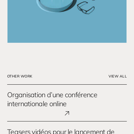
OTHER WORK
VIEW ALL
Organisation
Organisation d’une conférence
d’une
conférence
internationale online
internationale
online
Teasers
Teasers vidéos pour le lancement de
vidéos