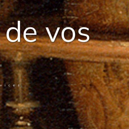
 de vos
rvices