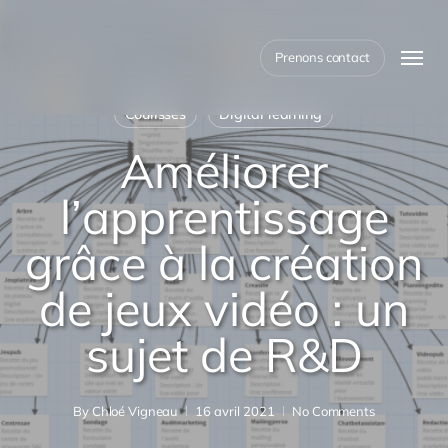
Skip
to
Menu
main
Prenons contact
content
Coulisses
Digital learning
Améliorer
l’apprentissage
grâce à la création
de jeux vidéo : un
sujet de R&D
By
Chloé Vigneau
16 avril 2021
No Comments