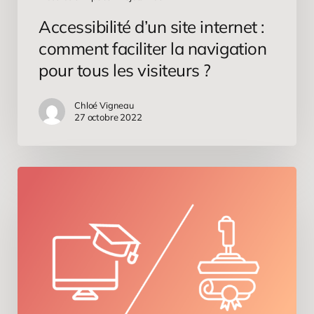
?
Accessibilité d’un site internet :
comment faciliter la navigation
pour tous les visiteurs ?
Chloé Vigneau
27 octobre 2022
E-
learning
versus
Serious
Game
:
quelles
différences
?